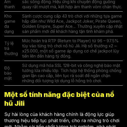
Âm
sắc sống động. Hiệu ứng khi chuyển động guồng
thanh
quay rất mượt mà, kết hợp âm thanh vòm chân thực.
Kho
Sảnh cược cung cấp 43 trò chơi với những tựa game
game
hấp dẫn như Wild Ace, Jackpot Joker, Pirate Queen,
đa
Golden Empire, Super Ace… Thường xuyên cập nhật
dạng
sản phẩm mới để khách hàng tận tình khám phá.
Mức hoàn trả RTP (Return to Player) từ 96 – 97.5%
Tỷ lệ
tùy vào từng trò chơi nổ hũ Jili. Hệ số thưởng x2 ~
trả
x25.000, một số game áp dụng cơ chế jackpot lũy
thưởng
tiến lên đến hàng tỷ đồng.
Sử dụng mã hóa SSL 128-bit và công nghệ bảo mật
Độ
tường lửa nhiều lớp. Tích hợp hệ thống phòng chống
bảo
gian lận cao cấp, liên tục rà soát để ngăn chặn
mật
những đối tượng lợi dụng lỗ hổng trò chơi.
Một số tính năng đặc biệt của nổ
hũ Jili
Sự hài lòng của khách hàng chính là động lực giúp
thương hiệu tiếp tục phát triển, cho ra những trò chơi
mới. Nhằm cải tiến chất lượng trải nghiệm, nhà phát