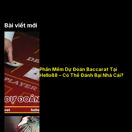
Bài viết mới
Phần Mềm Dự
Phần Mềm Dự Đoán Baccarat Tại
Hello88 – Có Thể Đánh Bại Nhà Cái?
Đoán Baccarat
– Liệu Có Thể
Đánh Bại Nhà
Cái?