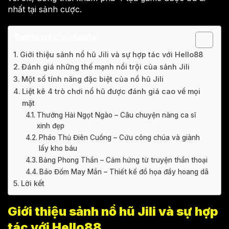
nhất tại sảnh cược.
Table of Contents
Giới thiệu sảnh nổ hũ Jili và sự hợp tác với Hello88
Đánh giá những thế mạnh nổi trội của sảnh Jili
Một số tính năng đặc biệt của nổ hũ Jili
Liệt kê 4 trò chơi nổ hũ được đánh giá cao về mọi
mặt
Thưởng Hải Ngọt Ngào – Câu chuyện nàng ca sĩ
xinh đẹp
Pháo Thủ Điên Cuồng – Cứu công chúa và giành
lấy kho báu
Bảng Phong Thần – Cảm hứng từ truyện thần thoại
Báo Đốm May Mắn – Thiết kế đồ họa đầy hoang dã
Lời kết
Giới thiệu sảnh nổ hũ Jili và sự hợp
tác với Hello88