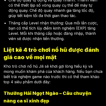
có thể thiết lập số vòng quay cụ thể để máy tự
động quay. Chế độ quay nhanh gia tăng tốc độ,
giúp tiết kiệm tối đa thời gian thao tác.
Thăng cấp Level nhận thưởng: Qua mỗi lần cược,
bạn có thể tích lũy điểm kinh nghiệm (EXP) tăng
Level. Mỗi khi thăng cấp hoặc đăng nhập, thành
viên sẽ được nhận tiền thưởng.
Liệt kê 4 trò chơi nổ hũ được đánh
giá cao về mọi mặt
Kho trò chơi nổ hũ Jili sẽ khơi gợi lòng hiếu kỳ và
mong muốn khám phá của khách hàng. Nếu bạn chưa
biết trải nghiệm game nào trước thì có thể tham khảo
top 4 siêu phẩm dưới đây:
Thưởng Hải Ngọt Ngào – Câu chuyện
nàng ca sĩ xinh đẹp