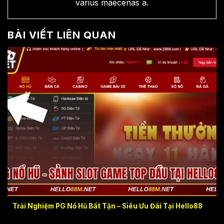
varius maecenas a.
BÀI VIẾT LIÊN QUAN
PG nổ hũ
Trải Nghiệm PG Nổ Hũ Bất Tận – Siêu Ưu Đãi Tại Hello88