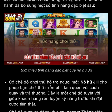
hành đã bổ sung một số tính năng đặc biệt sau:
Giới thiệu tính năng đặc biệt của nổ hũ Jili
Có chế độ chơi thử hỗ trợ người mới:
Nổ hũ Jili
cho
phép bạn chơi thử miễn phí, làm quen với cách
quay và trả thưởng. Đây là một chế độ tuyệt vời
giúp khách hàng rèn luyện kỹ năng trước khi đặt
cược tiền thật.
Chế độ quay tự động và quay nhanh: Thành viên