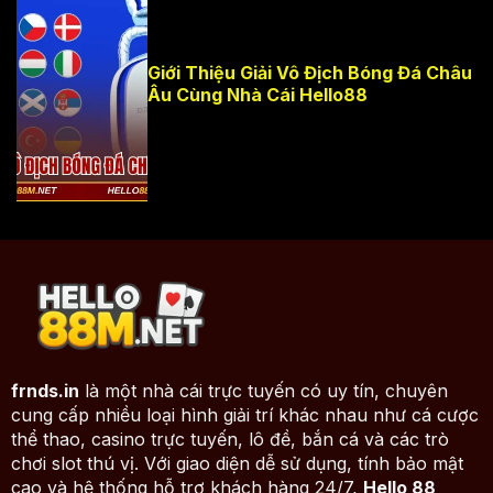
Giới Thiệu Giải Vô Địch Bóng Đá Châu
Âu Cùng Nhà Cái Hello88
Giải Vô Địch
Bóng Đá Châu
Âu
frnds.in
là một nhà cái trực tuyến có uy tín, chuyên
cung cấp nhiều loại hình giải trí khác nhau như cá cược
thể thao, casino trực tuyến, lô đề, bắn cá và các trò
chơi slot thú vị. Với giao diện dễ sử dụng, tính bảo mật
cao và hệ thống hỗ trợ khách hàng 24/7,
Hello 88