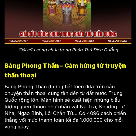
Giải cứu công chúa trong Pháo Thủ Điên Cuồng
Bảng Phong Thần – Cảm hứng từ truyện
thần thoại
Bảng Phong Thần được phát triển dựa trên câu
chuyện thần thoại cùng tên đến từ đất nước Trung
Quốc rộng lớn. Màn hình sẽ xuất hiện những biểu
tượng quen thuộc như nhân vật Na Tra, Khương Tử
Nha, Ngao Bính, Lôi Chấn Tử… Có 4096 cách chiến
thắng với mức thanh toán tối đa 1.000.000 cho mỗi
vòng quay.