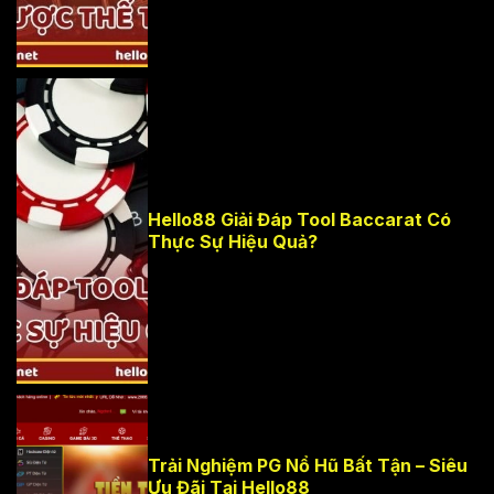
Thao
Hello88 Giải
Hello88 Giải Đáp Tool Baccarat Có
Thực Sự Hiệu Quả?
Đáp Tool
Baccarat Có
Thực Sự Hiệu
Quả?
Trải Nghiệm PG Nổ Hũ Bất Tận – Siêu
Ưu Đãi Tại Hello88