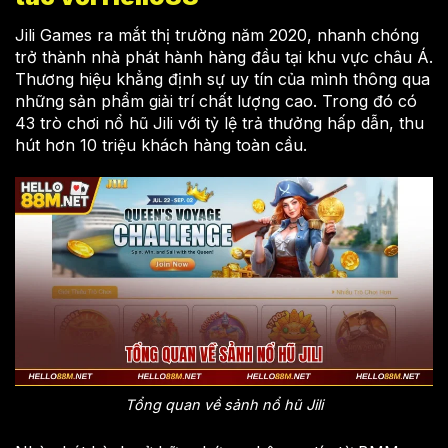
Jili Games ra mắt thị trường năm 2020, nhanh chóng
trở thành nhà phát hành hàng đầu tại khu vực châu Á.
Thương hiệu khẳng định sự uy tín của mình thông qua
những sản phẩm giải trí chất lượng cao. Trong đó có
43 trò chơi nổ hũ Jili với tỷ lệ trả thưởng hấp dẫn, thu
hút hơn 10 triệu khách hàng toàn cầu.
Tổng quan về sảnh nổ hũ Jili